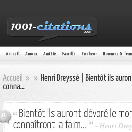
Accueil
Amour
Amitié
Famille
Bonheur
Hommes & fem
Accueil
»
»
Henri Dreyssé | Bientôt ils auron
conna…
Bientôt ils auront dévoré le mon
0
connaîtront la faim...
- Henri Dre