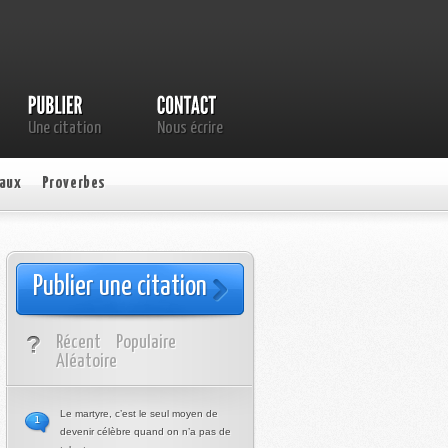
Une citation
Nous écrire
aux
Proverbes
Publier une citation
Récent
Populaire
Aléatoire
Le martyre, c’est le seul moyen de
1
devenir célèbre quand on n’a pas de