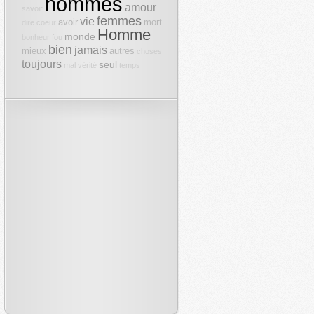
hommes
amour
savoir
femmes
vie
avoir
mort
dire
coeur
Homme
monde
bonheur
fou
bien
jamais
mieux
autres
choses
toujours
seul
mal
vérité
temps