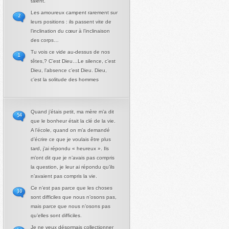
talent.
Les amoureux campent rarement sur
2
leurs positions : ils passent vite de
l’inclination du cœur à l’inclinaison
des corps…
Tu vois ce vide au-dessus de nos
1
têtes,? C’est Dieu…Le silence, c’est
Dieu, l’absence c’est Dieu. Dieu,
c’est la solitude des hommes
Quand j’étais petit, ma mère m’a dit
54
que le bonheur était la clé de la vie.
A l’école, quand on m’a demandé
d’écrire ce que je voulais être plus
tard, j’ai répondu « heureux ». Ils
m’ont dit que je n’avais pas compris
la question, je leur ai répondu qu’ils
n’avaient pas compris la vie.
Ce n’est pas parce que les choses
30
sont difficiles que nous n’osons pas,
mais parce que nous n’osons pas
qu’elles sont difficiles.
Je ne veux désormais collectionner