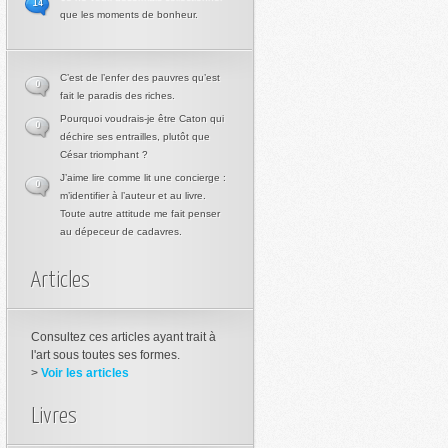
14
que les moments de bonheur.
C’est de l’enfer des pauvres qu’est
0
fait le paradis des riches.
Pourquoi voudrais-je être Caton qui
0
déchire ses entrailles, plutôt que
César triomphant ?
J’aime lire comme lit une concierge :
0
m’identifier à l’auteur et au livre.
Toute autre attitude me fait penser
au dépeceur de cadavres.
Articles
Consultez ces articles ayant trait à
l'art sous toutes ses formes.
>
Voir les articles
Livres