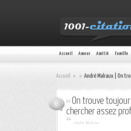
Accueil
Amour
Amitié
Famille
Accueil
»
»
André Malraux | On trou
On trouve toujours
0
chercher assez pro
- André Malraux