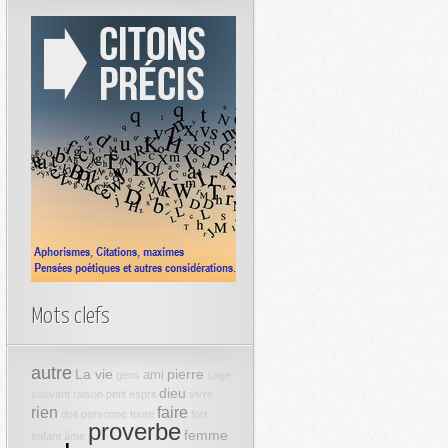
Mots clefs
autre
La vie
pierre
ami
gens
sage
dieu
souvent
raison
petit
esprit
vivre
rien
faire
doit
personne
toute
fort
proverbe
femme
enfant
âme