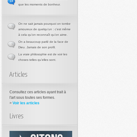
14
que les moments de bonheur.
On ne sait jamais pourquoi on tombe
0
amoureux de quelqu’un : c’est même
à cela qu’on reconnaît qu’on aime.
On a beaucoup parlé de la face de
0
Dieu. Jamais de son profil.
La vraie philosophie est de voir les
0
choses telles qu’elles sont.
Articles
Consultez ces articles ayant trait à
l'art sous toutes ses formes.
>
Voir les articles
Livres