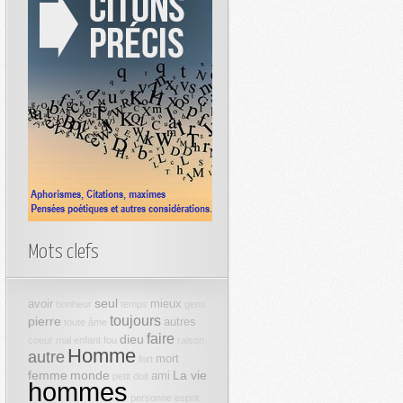
Mots clefs
seul
avoir
mieux
bonheur
temps
gens
toujours
pierre
autres
toute
âme
faire
dieu
coeur
mal
enfant
fou
raison
Homme
autre
mort
fort
femme
monde
La vie
ami
petit
doit
hommes
personne
esprit