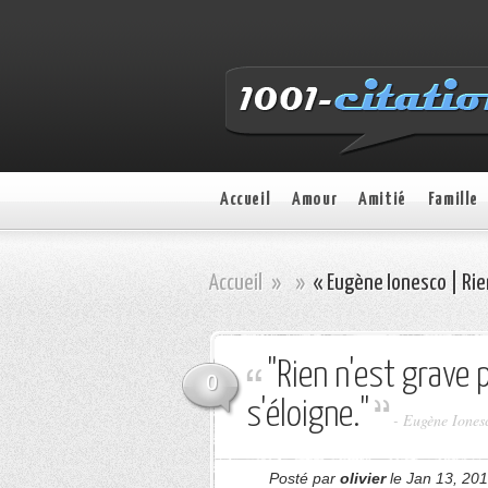
Accueil
Amour
Amitié
Famille
Accueil
»
»
« Eugène Ionesco | Rie
"Rien n'est grave
0
s'éloigne."
- Eugène Iones
Posté par
olivier
le Jan 13, 201