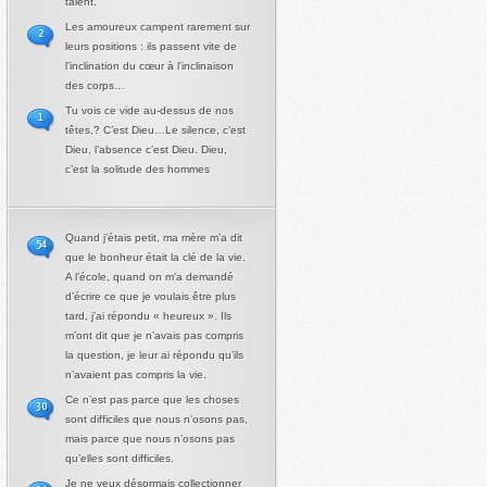
talent.
Les amoureux campent rarement sur
2
leurs positions : ils passent vite de
l’inclination du cœur à l’inclinaison
des corps…
Tu vois ce vide au-dessus de nos
1
têtes,? C’est Dieu…Le silence, c’est
Dieu, l’absence c’est Dieu. Dieu,
c’est la solitude des hommes
Quand j’étais petit, ma mère m’a dit
54
que le bonheur était la clé de la vie.
A l’école, quand on m’a demandé
d’écrire ce que je voulais être plus
tard, j’ai répondu « heureux ». Ils
m’ont dit que je n’avais pas compris
la question, je leur ai répondu qu’ils
n’avaient pas compris la vie.
Ce n’est pas parce que les choses
30
sont difficiles que nous n’osons pas,
mais parce que nous n’osons pas
qu’elles sont difficiles.
Je ne veux désormais collectionner