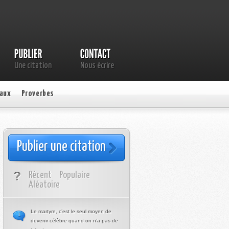
Une citation
Nous écrire
aux
Proverbes
Publier une citation
Récent
Populaire
Aléatoire
Le martyre, c’est le seul moyen de
1
devenir célèbre quand on n’a pas de