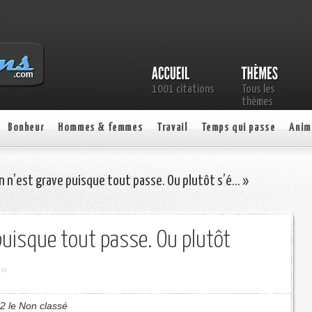
1001 citations
Tous les
thèmes
Bonheur
Hommes & femmes
Travail
Temps qui passe
Anim
n n’est grave puisque tout passe. Ou plutôt s’é… »
 puisque tout passe. Ou plutôt
co
2 le Non classé