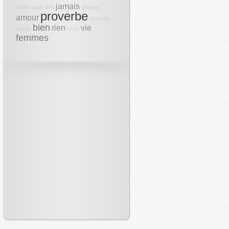
jamais
vérité
sage
dire
choses
proverbe
amour
souvent
bien
rien
vie
savoir
vivre
femmes