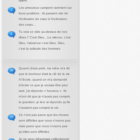
talent.
Les amoureux campent rarement sur
2
leurs positions : ils passent vite de
l’inclination du cœur à l’inclinaison
des corps…
Tu vois ce vide au-dessus de nos
1
têtes,? C’est Dieu…Le silence, c’est
Dieu, l’absence c’est Dieu. Dieu,
c’est la solitude des hommes
Quand j’étais petit, ma mère m’a dit
54
que le bonheur était la clé de la vie.
A l’école, quand on m’a demandé
d’écrire ce que je voulais être plus
tard, j’ai répondu « heureux ». Ils
m’ont dit que je n’avais pas compris
la question, je leur ai répondu qu’ils
n’avaient pas compris la vie.
Ce n’est pas parce que les choses
30
sont difficiles que nous n’osons pas,
mais parce que nous n’osons pas
qu’elles sont difficiles.
Je ne veux désormais collectionner