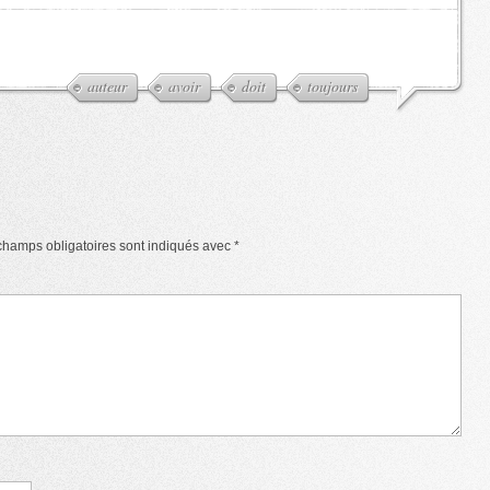
auteur
avoir
doit
toujours
champs obligatoires sont indiqués avec
*