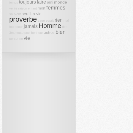
toujours
faire
monde
ami
temps
femmes
mort
vérité
raison
enfant
seul
La vie
souvent
proverbe
rien
sage
esprit
mal
Homme
jamais
fou
coeur
dire
bien
autres
âme
toute
petit
bonheur
vie
personne