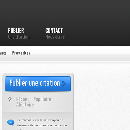
Une citation
Nous écrire
aux
Proverbes
Publier une citation
Récent
Populaire
Aléatoire
Le martyre, c’est le seul moyen de
1
devenir célèbre quand on n’a pas de