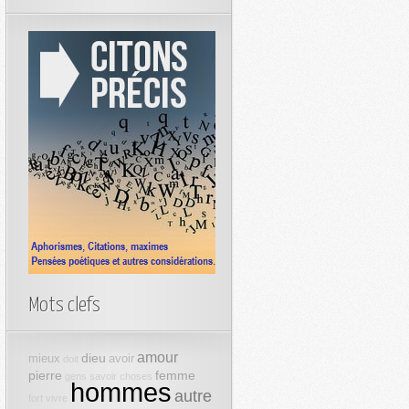
Mots clefs
amour
dieu
mieux
avoir
doit
pierre
femme
gens
savoir
choses
hommes
autre
fort
vivre