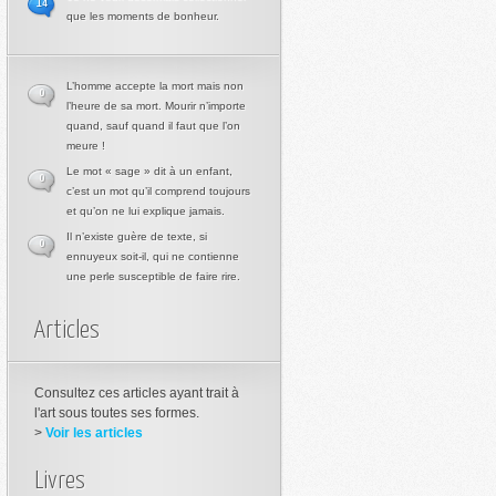
14
que les moments de bonheur.
L’homme accepte la mort mais non
0
l’heure de sa mort. Mourir n’importe
quand, sauf quand il faut que l’on
meure !
Le mot « sage » dit à un enfant,
0
c’est un mot qu’il comprend toujours
et qu’on ne lui explique jamais.
Il n’existe guère de texte, si
0
ennuyeux soit-il, qui ne contienne
une perle susceptible de faire rire.
Articles
Consultez ces articles ayant trait à
l'art sous toutes ses formes.
>
Voir les articles
Livres