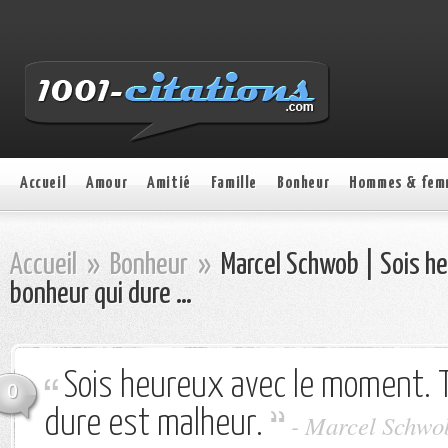
Accueil
Amour
Amitié
Famille
Bonheur
Hommes & fem
Accueil
»
Bonheur
»
Marcel Schwob | Sois h
bonheur qui dure …
Sois heureux avec le moment. 
0
dure est malheur.
- Marcel Schwo