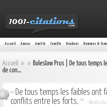
Accueil
Amour
Amitié
Famille
Bonheur
Hommes & fem
Accueil
»
»
Boleslaw Prus | De tous temps les
de con…
De tous temps les faibles ont fa
0
conflits entre les forts.
- Bolesl