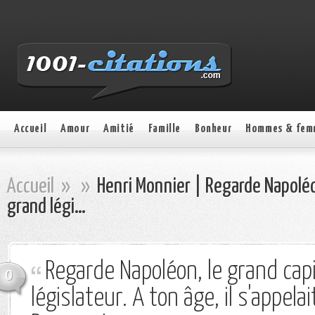
Accueil
Amour
Amitié
Famille
Bonheur
Hommes & fem
Accueil
»
»
Henri Monnier | Regarde Napoléon
grand légi…
Regarde Napoléon, le grand capi
0
législateur. A ton âge, il s'appela