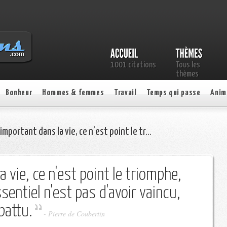
1001 citations
Tous les
thèmes
Bonheur
Hommes & femmes
Travail
Temps qui passe
Anim
’important dans la vie, ce n’est point le tr…
a vie, ce n'est point le triomphe,
sentiel n'est pas d'avoir vaincu,
battu.
- Pierre de Coubertin