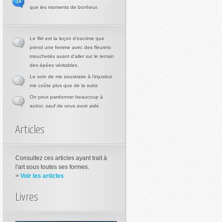
14
que les moments de bonheur.
Le flirt est la leçon d’escrime que
0
prend une femme avec des fleurets
mouchetés avant d’aller sur le terrain
des épées véritables.
Le soin de me soustraire à l’injustice
0
me coûte plus que de la subir.
On peut pardonner beaucoup à
0
autrui, sauf de vous avoir aidé.
Articles
Consultez ces articles ayant trait à
l'art sous toutes ses formes.
>
Voir les articles
Livres