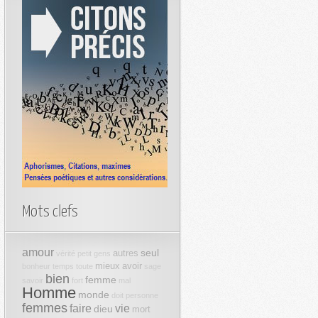
Mots clefs
amour
seul
autres
vérité
petit
gens
mieux
avoir
bonheur
temps
toute
sage
bien
femme
savoir
fort
mal
Homme
monde
doit
personne
femmes
faire
vie
dieu
mort