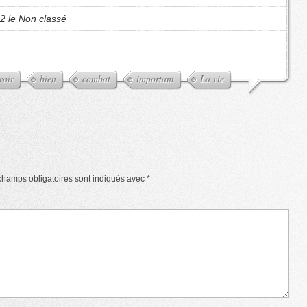
2 le Non classé
voir
bien
combat
important
La vie
champs obligatoires sont indiqués avec
*