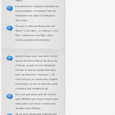
talent.
Les amoureux campent rarement sur
2
leurs positions : ils passent vite de
l’inclination du cœur à l’inclinaison
des corps…
Tu vois ce vide au-dessus de nos
1
têtes,? C’est Dieu…Le silence, c’est
Dieu, l’absence c’est Dieu. Dieu,
c’est la solitude des hommes
Quand j’étais petit, ma mère m’a dit
54
que le bonheur était la clé de la vie.
A l’école, quand on m’a demandé
d’écrire ce que je voulais être plus
tard, j’ai répondu « heureux ». Ils
m’ont dit que je n’avais pas compris
la question, je leur ai répondu qu’ils
n’avaient pas compris la vie.
Ce n’est pas parce que les choses
30
sont difficiles que nous n’osons pas,
mais parce que nous n’osons pas
qu’elles sont difficiles.
Je ne veux désormais collectionner