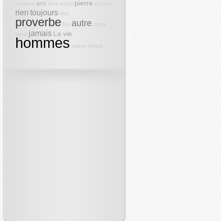
pierre
ami
souvent
âme
esprit
choses
rien
toujours
dire
proverbe
autre
fou
coeur
jamais
La vie
vivre
hommes
raison
enfant