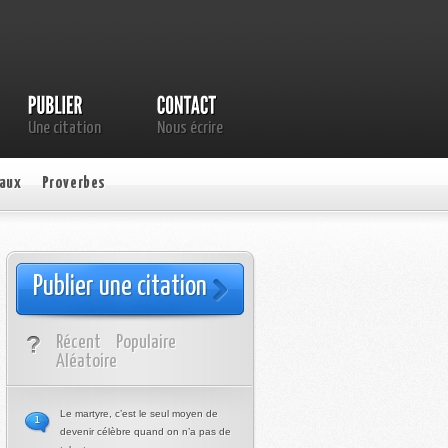
Une citation
Nous écrire
aux
Proverbes
Publier une citation
Récent
Populaire
Aléatoire
Le martyre, c’est le seul moyen de
1
devenir célèbre quand on n’a pas de