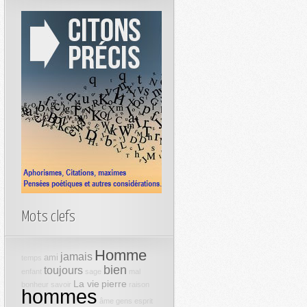
Mots clefs
Homme
jamais
ami
temps
bien
toujours
enfant
sage
mal
La vie
pierre
bonheur
savoir
raison
hommes
âme
gens
esprit