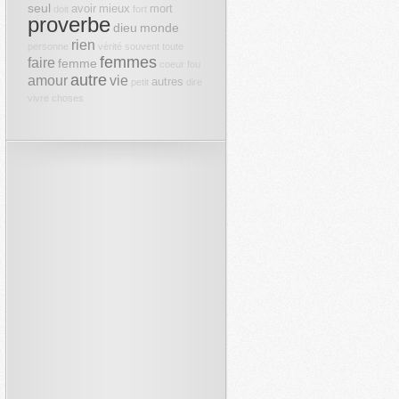
seul
avoir
mieux
mort
doit
fort
proverbe
dieu
monde
rien
personne
vérité
souvent
toute
femmes
faire
femme
coeur
fou
autre
amour
vie
autres
petit
dire
vivre
choses