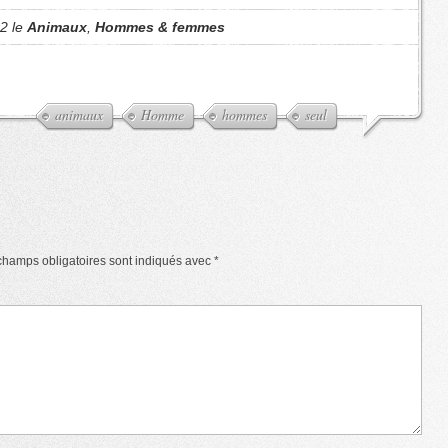
12 le
Animaux
,
Hommes & femmes
animaux
Homme
hommes
seul
champs obligatoires sont indiqués avec
*