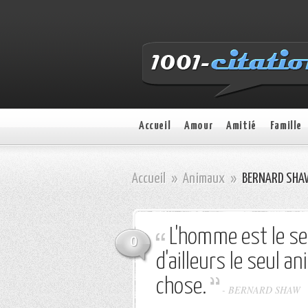
Accueil
Amour
Amitié
Famille
Accueil
»
Animaux
»
BERNARD SHAW 
L'homme est le se
0
d'ailleurs le seul a
chose.
- BERNARD SHAW