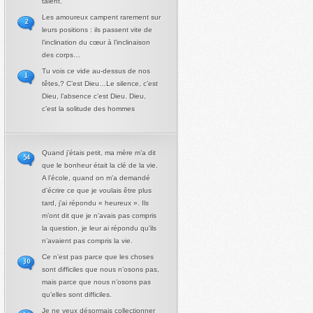
talent.
Les amoureux campent rarement sur
2
leurs positions : ils passent vite de
l’inclination du cœur à l’inclinaison
des corps…
Tu vois ce vide au-dessus de nos
1
têtes,? C’est Dieu…Le silence, c’est
Dieu, l’absence c’est Dieu. Dieu,
c’est la solitude des hommes
Quand j’étais petit, ma mère m’a dit
54
que le bonheur était la clé de la vie.
A l’école, quand on m’a demandé
d’écrire ce que je voulais être plus
tard, j’ai répondu « heureux ». Ils
m’ont dit que je n’avais pas compris
la question, je leur ai répondu qu’ils
n’avaient pas compris la vie.
Ce n’est pas parce que les choses
30
sont difficiles que nous n’osons pas,
mais parce que nous n’osons pas
qu’elles sont difficiles.
Je ne veux désormais collectionner