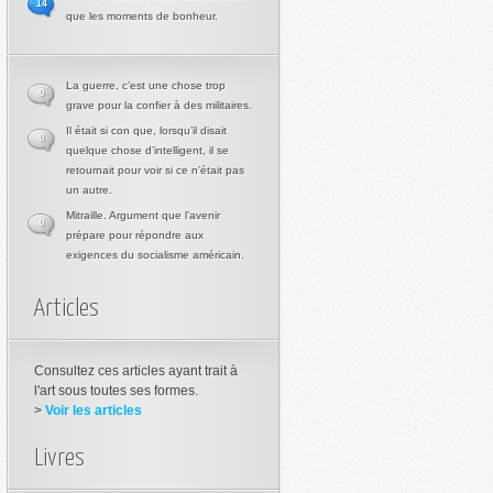
14
que les moments de bonheur.
La guerre, c’est une chose trop
0
grave pour la confier à des militaires.
Il était si con que, lorsqu’il disait
0
quelque chose d’intelligent, il se
retournait pour voir si ce n’était pas
un autre.
Mitraille. Argument que l’avenir
0
prépare pour répondre aux
exigences du socialisme américain.
Articles
Consultez ces articles ayant trait à
l'art sous toutes ses formes.
>
Voir les articles
Livres