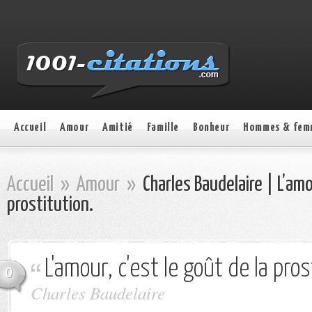
Accueil
Amour
Amitié
Famille
Bonheur
Hommes & fem
Accueil
»
Amour
»
Charles Baudelaire | L’amou
prostitution.
L'amour, c'est le goût de la pros
0
Charles Baudelaire