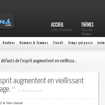
1001 citations
Tous les
thèmes
Bonheur
Hommes & femmes
Travail
Temps qui passe
Anim
 défauts de l’esprit augmentent en vieillissa…
sprit augmentent en vieillissant
age.
- La Rochefoucauld
2 le Non classé