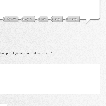
défauts
esprit
fou
sage
visage
champs obligatoires sont indiqués avec
*