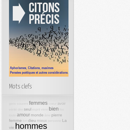
Mots clefs
femmes
avoir
gens
souvent
coeur
bien
seul
vérité
dire
esprit
vivre
fou
amour
monde
pierre
toute
âme
femme
dieu
La
mieux
fort
personne
hommes
vie