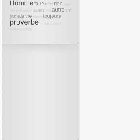
Homme
faire
rien
mort
sage
autre
autres
ami
mal
petit
raison
doit
jamais
vie
toujours
savoir
proverbe
enfant
choses
bonheur
temps