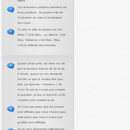
talent.
Les amoureux campent rarement sur
2
leurs positions : ils passent vite de
l’inclination du cœur à l’inclinaison
des corps…
Tu vois ce vide au-dessus de nos
1
têtes,? C’est Dieu…Le silence, c’est
Dieu, l’absence c’est Dieu. Dieu,
c’est la solitude des hommes
Quand j’étais petit, ma mère m’a dit
54
que le bonheur était la clé de la vie.
A l’école, quand on m’a demandé
d’écrire ce que je voulais être plus
tard, j’ai répondu « heureux ». Ils
m’ont dit que je n’avais pas compris
la question, je leur ai répondu qu’ils
n’avaient pas compris la vie.
Ce n’est pas parce que les choses
30
sont difficiles que nous n’osons pas,
mais parce que nous n’osons pas
qu’elles sont difficiles.
Je ne veux désormais collectionner