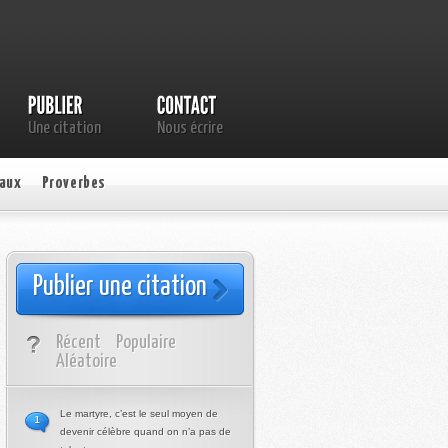
Une citation
Nous écrire
aux
Proverbes
Publier une citation
Récent
Populaire
Aléatoire
Le martyre, c’est le seul moyen de
1
devenir célèbre quand on n’a pas de