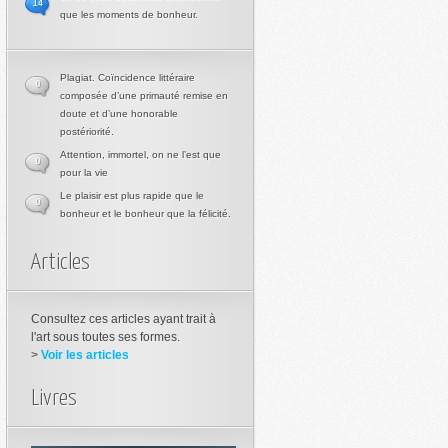
14
que les moments de bonheur.
Plagiat. Coïncidence littéraire
0
composée d’une primauté remise en
doute et d’une honorable
postériorité.
Attention, immortel, on ne l’est que
0
pour la vie
Le plaisir est plus rapide que le
0
bonheur et le bonheur que la félicité.
Articles
Consultez ces articles ayant trait à
l'art sous toutes ses formes.
>
Voir les articles
Livres