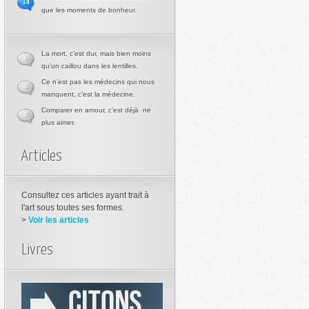
14
que les moments de bonheur.
La mort, c’est dur, mais bien moins
0
qu’un caillou dans les lentilles.
Ce n’est pas les médecins qui nous
0
manquent, c’est la médecine.
Comparer en amour, c’est déjà ne
0
plus aimer.
Articles
Consultez ces articles ayant trait à
l'art sous toutes ses formes.
>
Voir les articles
Livres