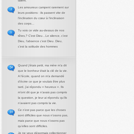
talent.
Les amoureux campent rarement sur
2
leurs positions : ils passent vite de
l’inclination du cœur à l’inclinaison
des corps…
Tu vois ce vide au-dessus de nos
1
têtes,? C’est Dieu…Le silence, c’est
Dieu, l’absence c’est Dieu. Dieu,
c’est la solitude des hommes
Quand j’étais petit, ma mère m’a dit
54
que le bonheur était la clé de la vie.
A l’école, quand on m’a demandé
d’écrire ce que je voulais être plus
tard, j’ai répondu « heureux ». Ils
m’ont dit que je n’avais pas compris
la question, je leur ai répondu qu’ils
n’avaient pas compris la vie.
Ce n’est pas parce que les choses
30
sont difficiles que nous n’osons pas,
mais parce que nous n’osons pas
qu’elles sont difficiles.
Je ne veux désormais collectionner