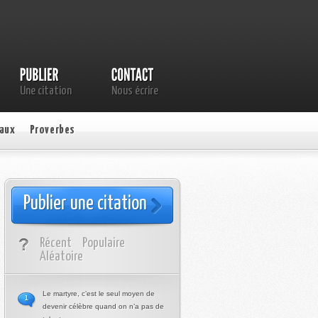
Une citation
Nous écrire
aux
Proverbes
Publier une citation
Récent
Populaire
Aléatoire
Le martyre, c’est le seul moyen de
1
devenir célèbre quand on n’a pas de