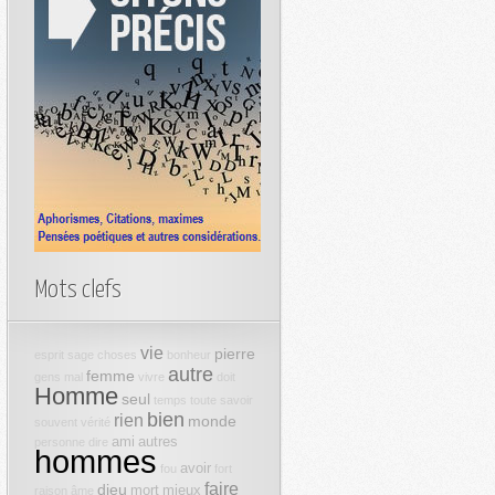
Mots clefs
vie
pierre
esprit
sage
choses
bonheur
autre
femme
gens
mal
vivre
doit
Homme
seul
temps
toute
savoir
bien
rien
monde
souvent
vérité
ami
autres
personne
dire
hommes
avoir
fou
fort
faire
dieu
mort
mieux
raison
âme