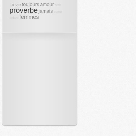
toujours
amour
La vie
petit
proverbe
jamais
coeur
femmes
enfant