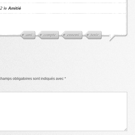
12 le
Amitié
ami
compte
ennemi
tenir
champs obligatoires sont indiqués avec
*