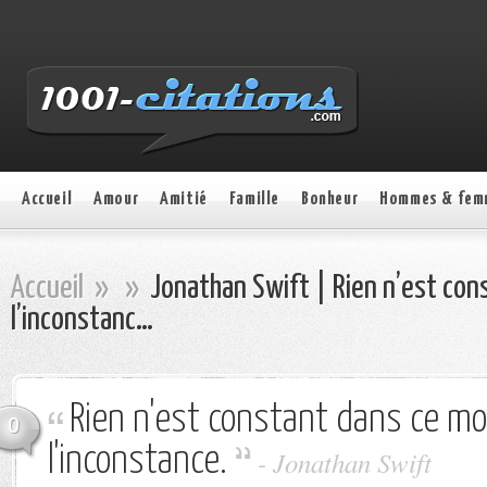
Accueil
Amour
Amitié
Famille
Bonheur
Hommes & fem
Accueil
»
»
Jonathan Swift | Rien n’est co
l’inconstanc…
Rien n'est constant dans ce m
0
l'inconstance.
- Jonathan Swift