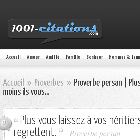
Accueil
Amour
Amitié
Famille
Bonheur
Hommes & fem
Accueil
»
Proverbes
»
Proverbe persan | Plus 
moins ils vous…
Plus vous laissez à vos héritier
0
regrettent.
- Proverbe persan