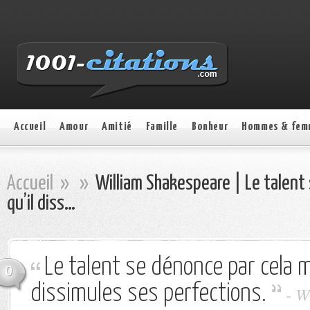
Accueil
Amour
Amitié
Famille
Bonheur
Hommes & fem
Accueil
»
»
William Shakespeare | Le talent
qu’il diss…
Le talent se dénonce par cela 
0
dissimules ses perfections.
- W